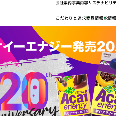
会社案内
事業内容
サステナビリ
こだわりと追求
商品情報
IR情
フルッタアサイー
アサイ
OUR TODAY
OUR YESTERDAY
ージ
アサイー
業務用
楽天市場
冷凍レ
株主・投資家の皆様へ
会社案内
フリーズドライパウダー
モノづくりへのこだわり
タヤ）
その他
Qoo10
IRライブラリ
よくあるご質問
アマゾンフルーツレシピ
楊枝甘露（ヨンジーガムロ）