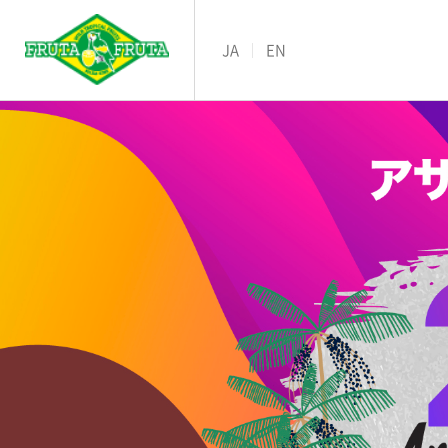
JA
EN
商品カテゴリ一覧
IR 情報TOPページ
こだわりと追求TOPペ
お問合わせTOPページ
公式オンラインストア
IR情報
こだわりと追求
お問合わせ
商品情報
公式通販
CSVの取り組み
アグロフォレストリー
おうちでシリーズ
IR
Commitment
Contact
Products
Online Store
IR
Yahoo!ショッピング
株価情報
アサイーニスト
フルーツティー