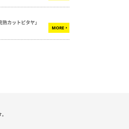
完熟カットピタヤ」
MORE
す。