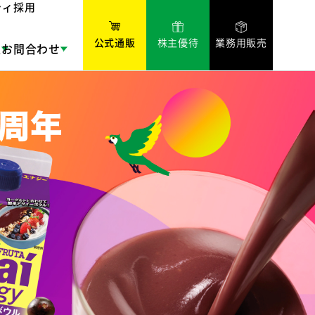
ティ
採用
公式通販
株主優待
業務用販売
報
お問合わせ
ーピューレ
アマゾンフルーツピューレ
OUR TOMORROW
IR News
アマゾンフルーツ
オンラインストア
Amazon
ッドドラゴンフルーツ（ピ
財務情報
株式情報
パートナーCAMTAとその町
ピタヤスムージー
English Inquiry
IRお問合わせ