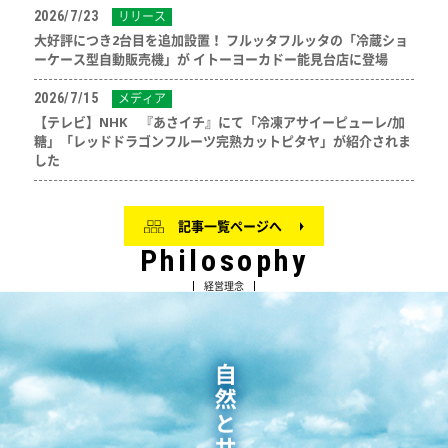
2026/7/23
リリース
大好評につき2台目を追加設置！ フルッタフルッタの「冷蔵ショ
ーケース型自動販売機」が イトーヨーカドー能見台店に登場
2026/7/15
メディア
【テレビ】NHK 『あさイチ』にて「冷凍アサイーピューレ/加
糖」「レッドドラゴンフルーツ完熟カットピタヤ」が紹介されま
した
記事一覧ページへ
Philosophy
経営理念