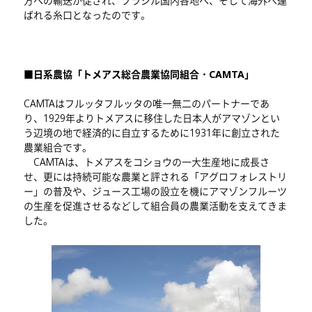
方への輸送が促され、ブラジル国内各地へ、そして海外へ運
ばれる糸口となったのです。
■日系農協「トメアス総合農業協同組合・CAMTA」
CAMTAはフルッタフルッタの唯一無二のパートナーであ
り、1929年よりトメアスに移住した日本人がアマゾンとい
う辺境の地で経済的に自立するために1931年に創立された
農業組合です。
CAMTAは、トメアスをコショウの一大生産地に成長さ
せ、更には持続可能な農業と評される「アグロフォレストリ
ー」の普及や、ジュース工場の設立を機にアマゾンフルーツ
の生産を促進させるなどして組合員の農業活動を支えてきま
した。