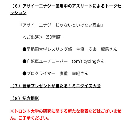
（６）アサイーエナジー愛用中のアスリートによるトークセ
ッション
『アサイーエナジーじゃないといけない理由』
＜ご出演＞（50音順）
●早稲田大学レスリング部 主将 安楽 龍馬さん
●自転車ユーチューバー tom‘s cyclingさん
●プロクライマ― 廣重 幸紀さん
（７）豪華プレゼントが当たる！ミニクイズ大会
（８）記念撮影
※トロント大学の研究に関する新たな発表などはございませ
ん。ご了承ください。