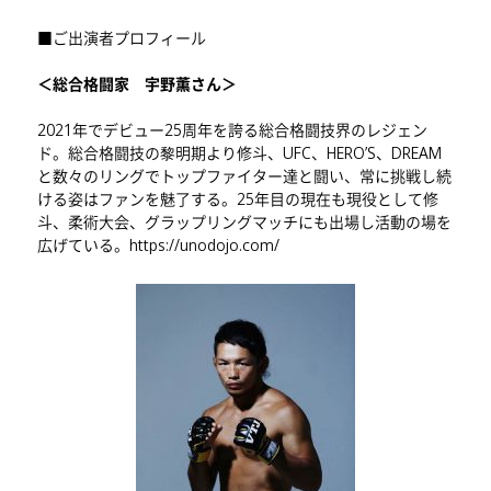
■ご出演者プロフィール
＜総合格闘家 宇野薫さん＞
2021年でデビュー25周年を誇る総合格闘技界のレジェン
ド。総合格闘技の黎明期より修斗、UFC、HERO’S、DREAM
と数々のリングでトップファイター達と闘い、常に挑戦し続
ける姿はファンを魅了する。25年目の現在も現役として修
斗、柔術大会、グラップリングマッチにも出場し活動の場を
広げている。
https://unodojo.com/