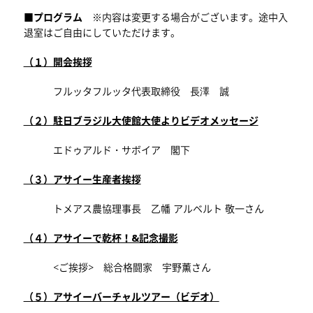
■プログラム
※内容は変更する場合がございます。途中入
退室はご自由にしていただけます。
（１）開会挨拶
フルッタフルッタ代表取締役 長澤 誠
（２）駐日ブラジル大使館大使よりビデオメッセージ
エドゥアルド・サボイア 閣下
（３）アサイー生産者挨拶
トメアス農協理事長 乙幡 アルベルト 敬一さん
（４）アサイーで乾杯！&記念撮影
<ご挨拶> 総合格闘家 宇野薫さん
（５）アサイーバーチャルツアー（ビデオ）