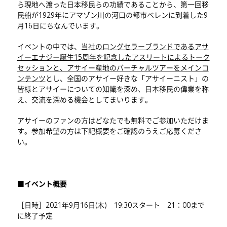
ら現地へ渡った日本移民らの功績であることから、第一回移
民船が1929年にアマゾン川の河口の都市ベレンに到着した9
月16日にちなんでいます。
イベントの中では、
当社のロングセラーブランドであるアサ
イーエナジー誕生15周年を記念したアスリートによるトーク
セッションと、アサイー産地のバーチャルツアーをメインコ
ンテンツ
とし、全国のアサイー好きな「アサイーニスト」の
皆様とアサイーについての知識を深め、日本移民の偉業を称
え、交流を深める機会としてまいります。
アサイーのファンの方はどなたでも無料でご参加いただけま
す。参加希望の方は下記概要をご確認のうえご応募くださ
い。
■イベント概要
［日時］2021年9月16日(木) 19:30スタート 21：00まで
に終了予定