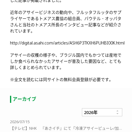
した記事が掲載されました。
近年のアサイービジネスの動向や、フルッタフルッタのサプ
ライヤーであるトメアス農協の組合員、バウテル・オッパタ
さんと当社のトメアス所長のインタビュー記事などが紹介さ
れています。
http://digital.asahi.com/articles/ASH6P3TKXH6PUHBI00K.html
アサイーの収穫の様子や、ブラジル国内でもかつては産地で
しか食べられなかったアサイーが普及した要因など、とても
詳しくまとめられています。
※全文を読むには同サイトの無料会員登録が必要です。
アーカイブ
2026/07/15
【テレビ】NHK 『あさイチ』にて「冷凍アサイーピューレ/加糖」「レッドドラゴンフルーツ完熟カットピタヤ」が紹介されました