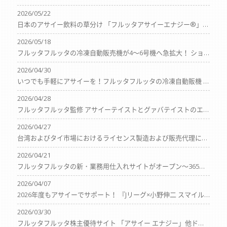
2026/05/22
日本のアサイー飲料の草分け 「フルッタアサイーエナジー®」が発売20周年！ 総勢140名様に当たる「20周年感謝キャンペーン」を6月1日（月）より開催
2026/05/18
フルッタフルッタの冷凍自動販売機が4～6号機へ急拡大！ ショーケース型も初導入しアリオ3店舗にて設置開始
2026/04/30
いつでも手軽にアサイーを！フルッタフルッタの冷凍自動販機 待望の2号機、3号機が横浜で始動開始！
2026/04/28
フルッタフルッタ監修 アサイーテイストとグァバテイストのエナジードリンク2種類が 全国のセブン－イレブンで4月下旬より販売開始！
2026/04/27
台湾およびタイ市場におけるライセンス製造および販売代理に関する 基本合意書（MOU）締結のお知らせ
2026/04/21
フルッタフルッタの新・業務用仕入れサイトがオープン～365日出荷・当日発送対応で「仕入れのリードタイム」を大幅に短縮～
2026/04/07
2026年度もアサイーでサポート！ 『Jリーグ×小野伸二 スマイルフットボールツアー』 支援継続のお知らせ
2026/03/30
フルッタフルッタ株主優待サイト 「アサイー エナジー」他ドリンク商品の販売をスタート 【数量限定】今なら大容量のアサイーエナジー 720gを無料プレゼント