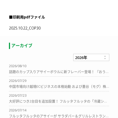
■
印刷用pdfファイル
2025.10.22_COP30
アーカイブ
2026/08/10
話題のカップ入りアサイーボウルに新フレーバー登場！ 『おうちでヨーグルトアサイーボウル プレミアム』を8月3日（月）より販売開始！
2026/07/29
中国市場向け越境ECビジネスの本格始動 および墨谷（モグ）株式会社との業務提携に関するお知らせ
2026/07/23
大好評につき2台目を追加設置！ フルッタフルッタの「冷蔵ショーケース型自動販売機」が イトーヨーカドー能見台店に登場
2026/07/14
フルッタフルッタのアサイーが サラダバー＆グリルレストラン『Sizzler（シズラー）』にて ハワイアンフェアのサラダバーに登場！