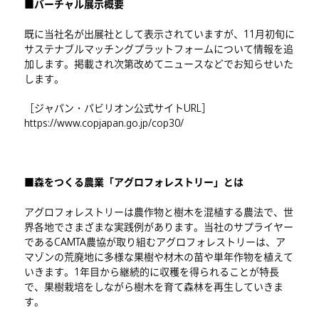
■バーチャル展示概要
既に当社名が出展社として表示されていますが、11月初旬に
サステナブルマッチングプラットフォームについて情報を追
加します。掲載され次第改めてニュースなどでお知らせいた
します。
［ジャパン・パビリオン公式サイトURL］
https://www.copjapan.go.jp/cop30/
■森をつくる農業「アグロフォレストリー」とは
アグロフォレストリーは農作物と樹木を混植する農法で、世
界各地でさまざまな実践例があります。当社のサプライヤー
であるCAMTA農協が取り組むアグロフォレストリーは、ア
マゾンの荒廃地に多様な果樹や材木の苗や単年作物を植えて
いきます。1年目から継続的に収穫を得られることが特長
で、果樹栽培をしながら樹木を育て森林を再生していきま
す。