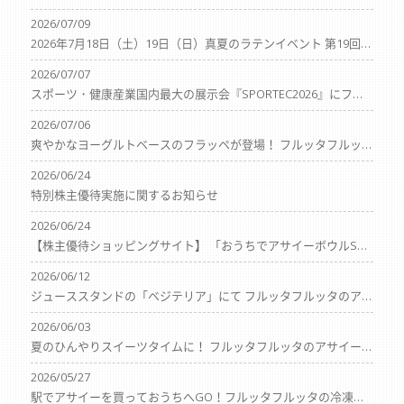
2026/07/09
2026年7月18日（土）19日（日）真夏のラテンイベント 第19回ブラジル＆ラテンフェスティバル出店のおしらせ
2026/07/07
スポーツ・健康産業国内最大の展示会『SPORTEC2026』にフルッタフルッタ出展のお知らせ
2026/07/06
爽やかなヨーグルトベースのフラッペが登場！ フルッタフルッタのアサイー＆アマゾンフルーツ使用の3種類が 『MOMI＆TOY❜S（モミアンドトイズ）』にて季節限定でスタート！
2026/06/24
特別株主優待実施に関するお知らせ
2026/06/24
【株主優待ショッピングサイト】 「おうちでアサイーボウルS」他アサイー・アマゾンフルーツ商品の販売をスタート！ ～フルッタフルッタ株主優待サイトの商品ラインナップを大幅拡充～
2026/06/12
ジューススタンドの「ベジテリア」にて フルッタフルッタのアサイーを使用したアサイーボウルが 6月中旬より販売開始！
2026/06/03
夏のひんやりスイーツタイムに！ フルッタフルッタのアサイー＆ピタヤ使用メニューが 『ドトール珈琲農園・ドトール珈琲店』にて期間限定でスタート！
2026/05/27
駅でアサイーを買っておうちへGO！フルッタフルッタの冷凍自動販機 第7号機を東急田園都市線青葉台駅にて稼働開始