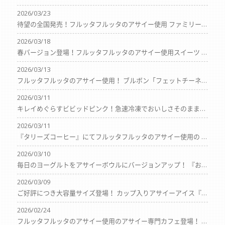
2026/03/23
待望の全国発売！フルッタフルッタのアサイー使用 ファミリーマート限定ヨーグルトドリンク 3月下旬より販売開始！
2026/03/18
春バージョン登場！フルッタフルッタのアサイー使用スイーツ 『ドトール珈琲農園・ドトール珈琲店』にて 期間限定で販売中！
2026/03/13
フルッタフルッタのアサイー使用！ ブルボン「フェットチーネグミアサイーボウル味」 3月17日（火）新発売！
2026/03/11
キレイめぐらすビビッドピンク！急速冷凍でおいしさそのまま！ 『レッドドラゴンフルーツ 完熟カットピタヤ』 2026年3月30日（月）新発売！
2026/03/11
『タリーズコーヒー』にてフルッタフルッタのアサイー使用の 季節限定ドリンク「ハニーアサイースワークル®」が 3月18日（水）から全店で期間限定販売開始
2026/03/10
毎日のヨーグルトをアサイーボウルにバージョンアップ！ 『おうちでアサイーボウル® ヨーグルトにかけるだけ』 2026年3月30日（月）新発売
2026/03/09
ご好評につき大容量サイズ登場！ カップ入りアサイーアイス『おうちでアサイーボウル® M』 3月30日（月）より販売開始！
2026/02/24
フルッタフルッタのアサイー使用のアサイー専門カフェ登場！ 『SUGARY』（シュガリー）恵比寿店オープン！